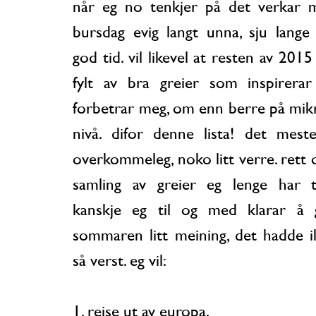
når eg no tenkjer på det verkar min neste
bursdag evig langt unna, sju lange
god tid. vil likevel at resten av 2015
fylt av bra greier som inspirera
forbetrar meg, om enn berre på mik
nivå. difor denne lista! det meste
overkommeleg, noko litt verre. rett o
samling av greier eg lenge har t
kanskje eg til og med klarar å 
sommaren litt meining, det hadde i
så verst. eg vil:
1. reise ut av europa.