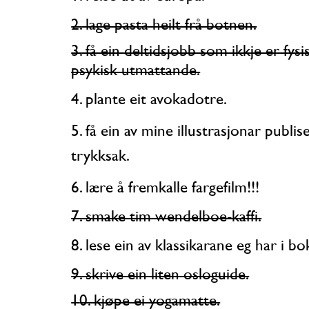
2. lage pasta heilt frå botnen.
3. få ein deltidsjobb som ikkje er fysisk og
psykisk utmattande.
4. plante eit avokadotre.
5. få ein av mine illustrasjonar publisert i ein
trykksak.
6. lære å fremkalle fargefilm!!!
7. smake tim wendelboe-kaffi.
8. lese ein av klassikarane eg har i bo
9. skrive ein liten osloguide.
10. kjøpe ei yogamatte.