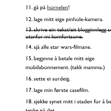
11. gå på
hornelen
!
12. lage mitt eige pinhole-kamera.
13. skrive ein tekst/eit blogginnlegg som er
utanfor mi komfortsone.
14. sjå alle star wars-filmane.
15. begynne å betale mitt eige
mobilabonnement. (takk mamma.)
16. sette ei surdeig.
17. lage min første casefilm.
18. sjekke synet mitt i staden for å berre
tenke på det.