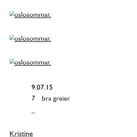
–
9.07.15
7
bra greier
_
Kristine